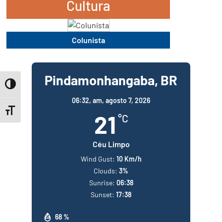
Cultura
Colunista
Pindamonhangaba, BR
Toggle High Contrast
06:32,
am, agosto 7, 2026
Toggle Font size
21
°C
Céu Limpo
Wind Gust:
10 Km/h
Clouds:
3%
Sunrise:
06:38
Sunset:
17:38
68 %