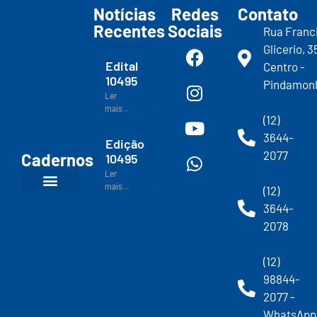
Notícias
Redes
Contato
Recentes
Sociais
Rua Franc
Glicerio, 3
Edital
Centro -
10495
Pindamon
Ler
mais...
(12)
3644-
Edição
2077
Cadernos
10495
Ler
mais...
(12)
3644-
2078
(12)
98844-
2077 -
WhatsApp