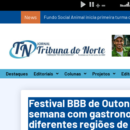
News
Fundo Social Animal inicia primeira turm
Destaques
Editoriais
Colunas
Projetos
Edit
Festival BBB de Outon
semana com gastrono
diferentes regiões de