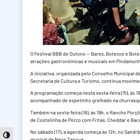
O Festival BBB de Outono — Bares, Botecos e Bot
atrações gastronômicas e musicais em Pindamon
A iniciativa, organizada pelo Conselho Municipal d
Secretaria de Cultura e Turismo, continua movime
A programação começa nesta sexta-feira (15), às 1
acompanhado de espetinho grelhado na churrasqu
Também na sexta-feira (16), às 19h, o Rancho Porç
de Costelinha de Porco com Fritas, Cheddar e Bac
No sábado (17), a agenda começa às 12h, no Sandrão
Toggle High Contrast
musical de Neco Tanoue.