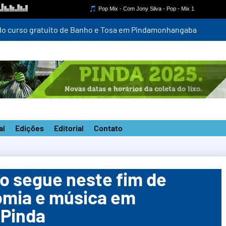
a do curso gratuito de Banho e Tosa em Pindamonhangaba
al
Edições
Editorial
Contato
o segue neste fim de
mia e música em
 Pinda