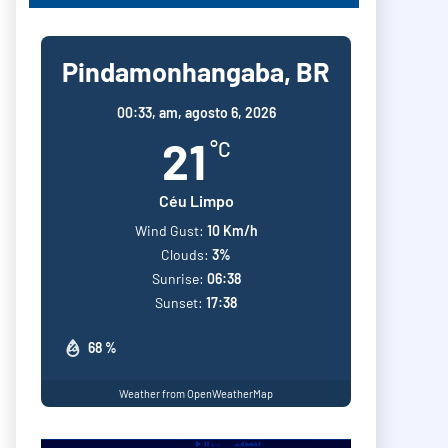
Pindamonhangaba, BR
00:33,
am, agosto 6, 2026
21
°C
Céu Limpo
Wind Gust:
10 Km/h
Clouds:
3%
Sunrise:
06:38
Sunset:
17:38
68 %
Weather from OpenWeatherMap