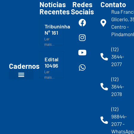
Notícias
Redes
Contato
Recentes
Sociais
Rua Franc
Glicerio, 3
Tribuninha
Centro -
N° 161
Pindamon
Ler
mais...
(12)
3644-
Edital
2077
Cadernos
10496
Ler
mais...
(12)
3644-
2078
(12)
98844-
2077 -
WhatsApp