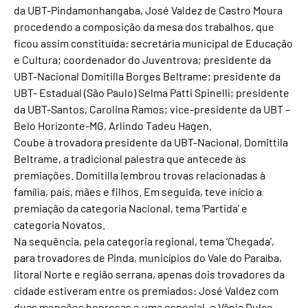
da UBT-Pindamonhangaba, José Valdez de Castro Moura
procedendo a composição da mesa dos trabalhos, que
ficou assim constituída: secretária municipal de Educação
e Cultura; coordenador do Juventrova; presidente da
UBT-Nacional Domitilla Borges Beltrame; presidente da
UBT- Estadual (São Paulo) Selma Patti Spinelli; presidente
da UBT-Santos, Carolina Ramos; vice-presidente da UBT –
Belo Horizonte-MG, Arlindo Tadeu Hagen.
Coube à trovadora presidente da UBT-Nacional, Domittila
Beltrame, a tradicional palestra que antecede às
premiações. Domitilla lembrou trovas relacionadas à
família, pais, mães e filhos. Em seguida, teve início a
premiação da categoria Nacional, tema ‘Partida’ e
categoria Novatos.
Na sequência, pela categoria regional, tema ‘Chegada’,
para trovadores de Pinda, municípios do Vale do Paraíba,
litoral Norte e região serrana, apenas dois trovadores da
cidade estiveram entre os premiados: José Valdez com
duas menções honrosas e uma especial, e Vânia Dulce