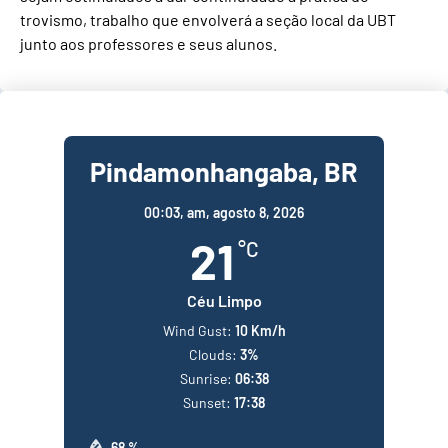
trovismo, trabalho que envolverá a seção local da UBT
junto aos professores e seus alunos.
Pindamonhangaba, BR
00:03,
am, agosto 8, 2026
21
°C
Céu Limpo
Wind Gust:
10 Km/h
Clouds:
3%
Sunrise:
06:38
Sunset:
17:38
68 %