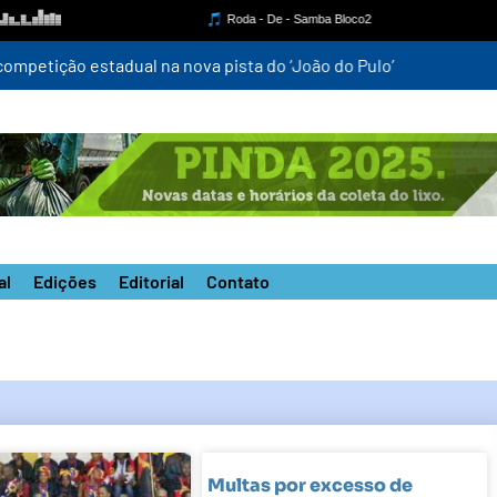
mpetição estadual na nova pista do ‘João do Pulo’
al
Edições
Editorial
Contato
Multas por excesso de