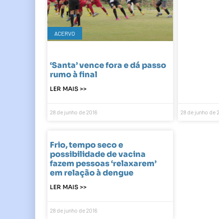
ACERVO
‘Santa’ vence fora e dá passo
rumo à final
LER MAIS >>
28 de junho de 2016
28 de junho de 
Frio, tempo seco e
possibilidade de vacina
fazem pessoas ‘relaxarem’
em relação à dengue
LER MAIS >>
28 de junho de 2016