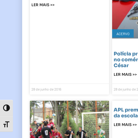
LER MAIS >>
ACERVO
Polícia p
no comér
César
LER MAIS >>
28 de junho de 2016
28 de junho de 
Toggle High Contrast
APL premi
da escola
LER MAIS >>
Toggle Font size