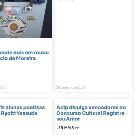
rende dois em roubo
cio de Moreira
2016
28 de junho de 2016
a alunas poetisas
Acip divulga vencedores do
 Ryoiti Yassuda
Concurso Cultural Registre
seu Amor
LER MAIS >>