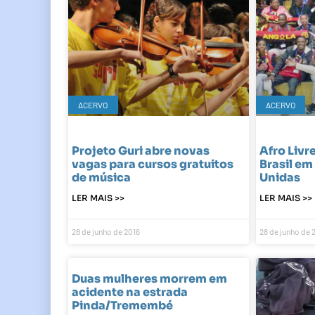
ACERVO
ACERVO
Projeto Guri abre novas
Afro Livr
vagas para cursos gratuitos
Brasil em
de música
Unidas
LER MAIS >>
LER MAIS >>
28 de junho de 2016
28 de junho de 
Duas mulheres morrem em
acidente na estrada
Pinda/Tremembé