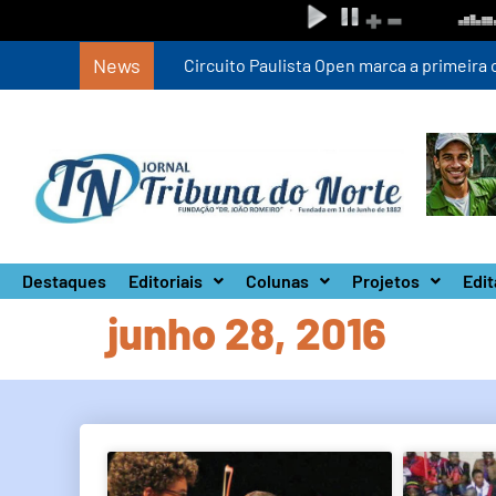
News
Circuito Paulista Open marca a primeira co
Destaques
Editoriais
Colunas
Projetos
Edit
junho 28, 2016