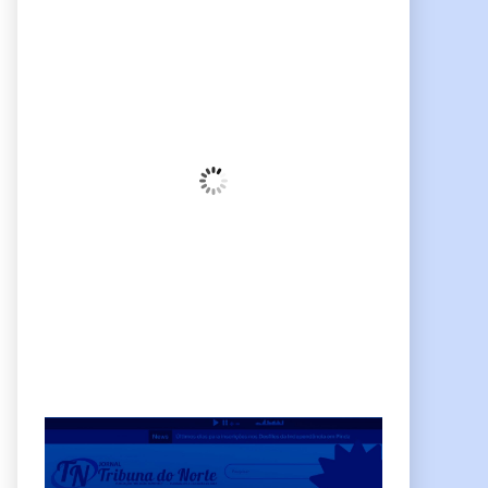
Pindamonhangaba, BR
11:19,
am, agosto 7, 2026
21
°C
Céu Limpo
Wind Gust:
10 Km/h
Clouds:
3%
Sunrise:
06:38
Sunset:
17:38
68 %
Weather from OpenWeatherMap