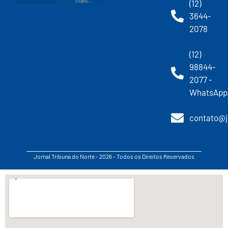
(12)
3644-
2078
(12)
98844-
2077 -
WhatsApp
contato@j
Jornal Tribuna do Norte - 2026 - Todos os Direitos Reservados