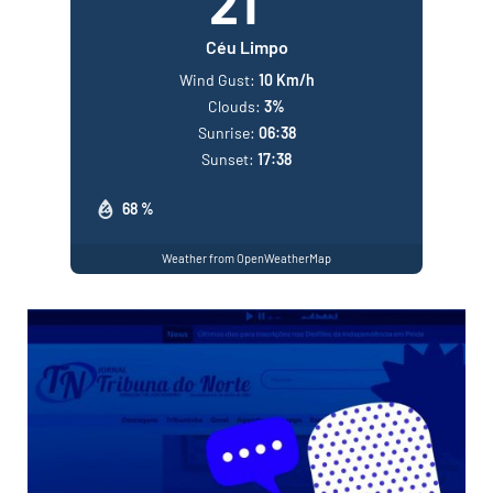
21
Céu Limpo
Wind Gust:
10 Km/h
Clouds:
3%
Sunrise:
06:38
Sunset:
17:38
68 %
Weather from OpenWeatherMap