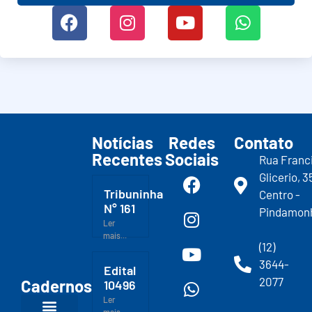
Notícias
Redes
Contato
Recentes
Sociais
Rua Franc
Glicerio, 3
Tribuninha
Centro -
N° 161
Pindamon
Ler
mais...
(12)
3644-
Edital
2077
Cadernos
10496
Ler
mais...