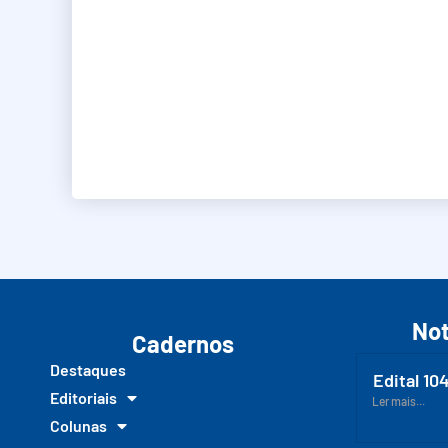
Not
Cadernos
Destaques
Edital 10
Editoriais
Ler mais...
Colunas