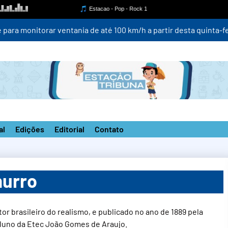
para monitorar ventania de até 100 km/h a partir desta quinta-fei
al
Edições
Editorial
Contato
murro
r brasileiro do realismo, e publicado no ano de 1889 pela
 aluno da Etec João Gomes de Araujo.