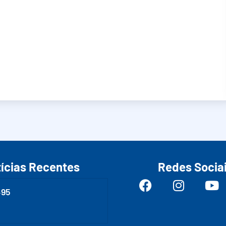
ícias Recentes
Redes Socia
495