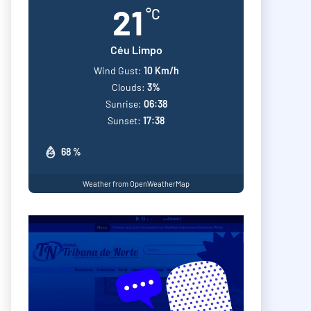
21
°C
Céu Limpo
Wind Gust:
10 Km/h
Clouds:
3%
Sunrise:
06:38
Sunset:
17:38
68 %
Weather from OpenWeatherMap