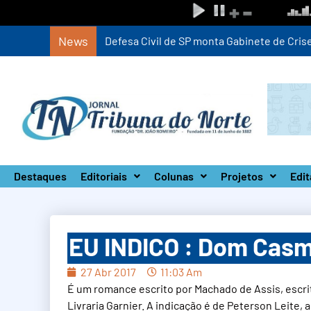
News
Defesa Civil de SP monta Gabinete de Crise 
Destaques
Editoriais
Colunas
Projetos
Edit
EU INDICO : Dom Cas
27 Abr 2017
11:03 Am
É um romance escrito por Machado de Assis, escrito
Livraria Garnier. A indicação é de Peterson Leite,