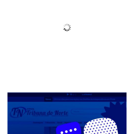
21
°C
Céu Limpo
Wind Gust:
10 Km/h
Clouds:
3%
Sunrise:
06:38
Sunset:
17:38
68 %
Weather from OpenWeatherMap