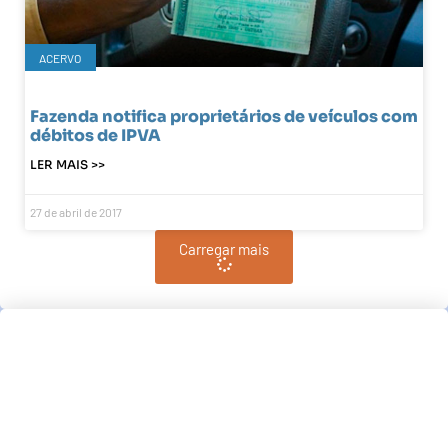
ACERVO
Fazenda notifica proprietários de veículos com
débitos de IPVA
LER MAIS >>
27 de abril de 2017
Carregar mais
Pindamonhangaba, BR
04:02,
am, agosto 6, 2026