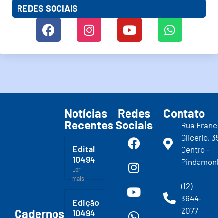
REDES SOCIAIS
Notícias
Redes
Contato
Recentes
Sociais
Rua Franc
Glicerio, 3
Edital
Centro -
10494
Pindamon
Ler
mais...
(12)
3644-
Edição
2077
Cadernos
10494