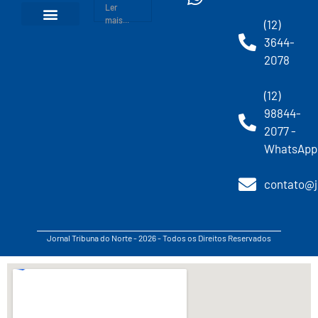
Ler
mais...
(12)
3644-
2078
(12)
98844-
2077 -
WhatsApp
contato@j
Jornal Tribuna do Norte - 2026 - Todos os Direitos Reservados