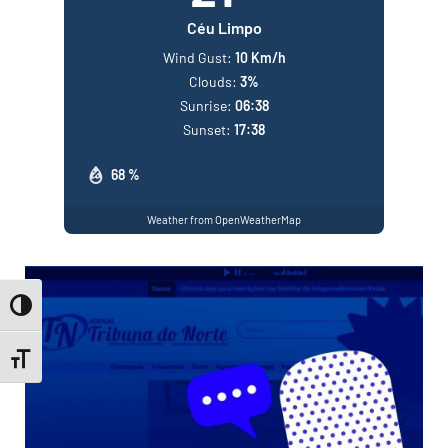
Céu Limpo
Wind Gust:
10 Km/h
Clouds:
3%
Sunrise:
06:38
Sunset:
17:38
68 %
Weather from OpenWeatherMap
Toggle High Contrast
Toggle Font size