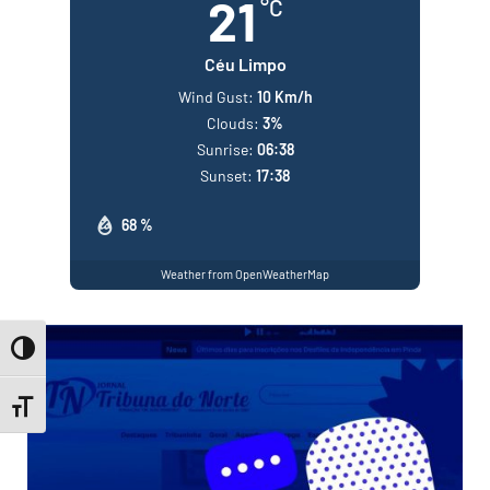
21
°C
Céu Limpo
Wind Gust:
10 Km/h
Clouds:
3%
Sunrise:
06:38
Sunset:
17:38
68 %
Weather from OpenWeatherMap
Toggle High Contrast
Toggle Font size