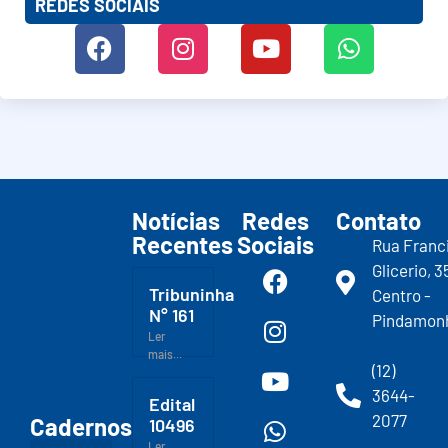
REDES SOCIAIS
Notícias
Redes
Contato
Recentes
Sociais
Rua Franc
Glicerio, 3
Tribuninha
Centro -
N° 161
Pindamon
Ler
mais...
(12)
3644-
Edital
2077
Cadernos
10496
Ler