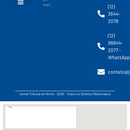
mais...
(12)
3644-
2078
(12)
98844-
2077 -
WhatsApp
contato@j
Jornal Tribuna do Norte - 2026 - Todos os Direitos Reservados