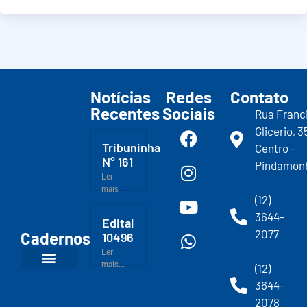
Notícias
Redes
Contato
Recentes
Sociais
Rua Franc
Glicerio, 3
Tribuninha
Centro -
N° 161
Pindamon
Ler
mais...
(12)
3644-
Edital
2077
Cadernos
10496
Ler
mais...
(12)
3644-
2078