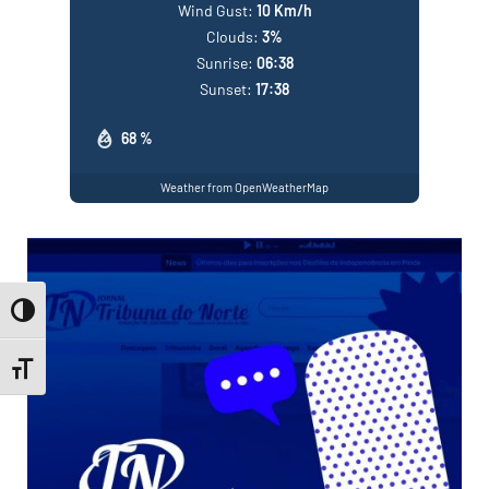
Wind Gust:
10 Km/h
Clouds:
3%
Sunrise:
06:38
Sunset:
17:38
68 %
Weather from OpenWeatherMap
Toggle High Contrast
Toggle Font size