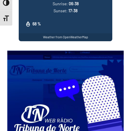
Sunrise:
06:38
Toggle High Contrast
Sunset:
17:38
Toggle Font size
68 %
Weather from OpenWeatherMap