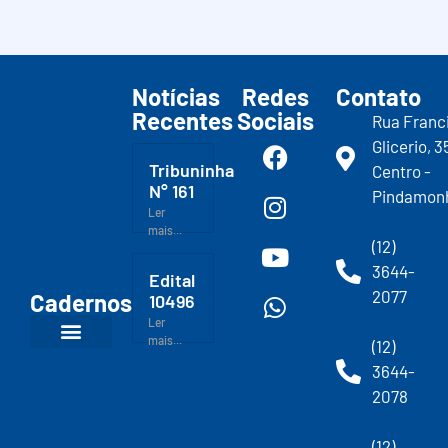
Notícias
Redes
Contato
Recentes
Sociais
Rua Franc
Glicerio, 3
Tribuninha
Centro -
N° 161
Pindamon
Ler
mais...
(12)
3644-
Edital
2077
Cadernos
10496
Ler
mais...
(12)
3644-
2078
(12)