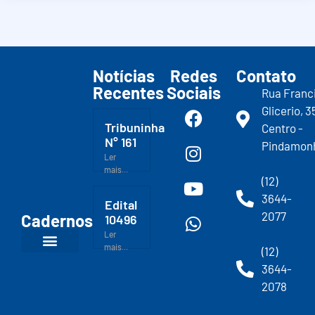
Notícias
Redes
Contato
Recentes
Sociais
Rua Franc
Glicerio, 3
Tribuninha
Centro -
N° 161
Pindamon
Ler
mais...
(12)
3644-
Edital
2077
Cadernos
10496
Ler
mais...
(12)
3644-
2078