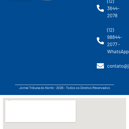
(12)
3644-
2078
(12)
98844-
2077 -
WhatsApp
contato@j
Jornal Tribuna do Norte - 2026 - Todos os Direitos Reservados