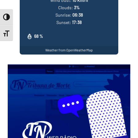
Wind Gust:
10 Km/h
Clouds:
3%
Sunrise:
06:38
Toggle High Contrast
Sunset:
17:38
Toggle Font size
68 %
Weather from OpenWeatherMap