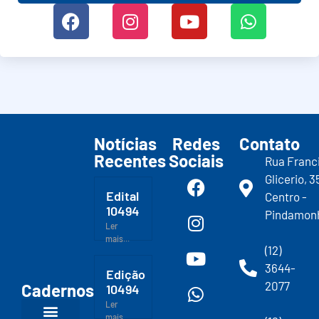
Notícias
Redes
Contato
Recentes
Sociais
Rua Franc
Glicerio, 3
Edital
Centro -
10494
Pindamon
Ler
mais...
(12)
3644-
Edição
2077
Cadernos
10494
Ler
mais...