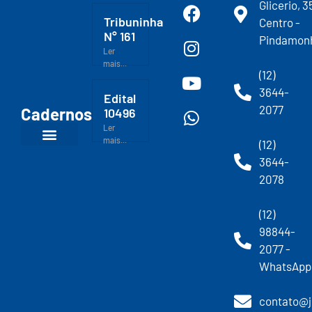
Glicerio, 3
Tribuninha
Centro -
N° 161
Pindamon
Ler
mais...
(12)
3644-
Edital
2077
Cadernos
10496
Ler
mais...
(12)
3644-
2078
(12)
98844-
2077 -
WhatsApp
contato@j