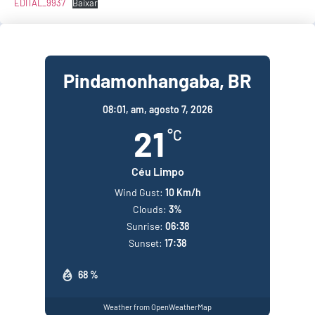
EDITAL_9937
Baixar
Pindamonhangaba, BR
08:01,
am, agosto 7, 2026
21
°C
Céu Limpo
Wind Gust:
10 Km/h
Clouds:
3%
Sunrise:
06:38
Sunset:
17:38
68 %
Weather from OpenWeatherMap