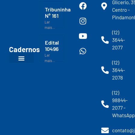
Glicerio, 3
Tribuninha
Centro -
N° 161
Pindamon
Ler
mais...
(12)
3644-
Edital
2077
Cadernos
10496
Ler
mais...
(12)
3644-
2078
(12)
98844-
2077 -
WhatsApp
contato@j