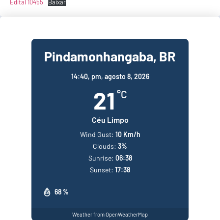
Edital 10455
Baixar
Pindamonhangaba, BR
14:40,
pm, agosto 8, 2026
21
°C
Céu Limpo
Wind Gust:
10 Km/h
Clouds:
3%
Sunrise:
06:38
Sunset:
17:38
68 %
Weather from OpenWeatherMap