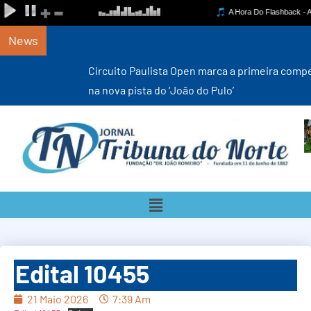
News
Circuito Paulista Open marca a primeira competição estadual
na nova pista do ‘João do Pulo’
Edital 10455
21 Maio 2026
7:39 Am