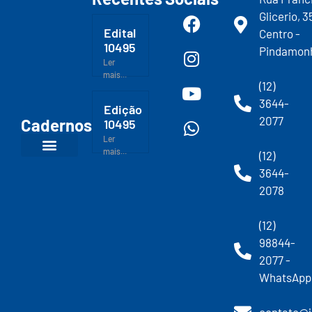
Glicerio, 3
Edital
Centro -
10495
Pindamon
Ler
mais...
(12)
3644-
Edição
2077
Cadernos
10495
Ler
mais...
(12)
3644-
2078
(12)
98844-
2077 -
WhatsApp
contato@j