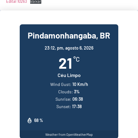
Edital 10263
Baixar
Pindamonhangaba, BR
23:12,
pm, agosto 6, 2026
21
°C
Céu Limpo
Wind Gust:
10 Km/h
Clouds:
3%
Sunrise:
06:38
Sunset:
17:38
68 %
Weather from OpenWeatherMap