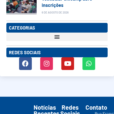
inscrições
6 DE AGOSTO DE 2026
CATEGORIAS
REDES SOCIAIS
Notícias
Redes
Contato
Recentes
Sociais
Rua Franc