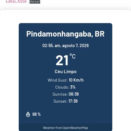
Edital_10256
Baixar
Pindamonhangaba, BR
02:55,
am, agosto 7, 2026
21
°C
Céu Limpo
Wind Gust:
10 Km/h
Clouds:
3%
Sunrise:
06:38
Sunset:
17:38
68 %
Weather from OpenWeatherMap