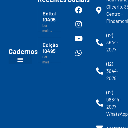
Glicerio, 3
Edital
Centro -
10495
Pindamon
Ler
mais...
(12)
3644-
Edição
2077
Cadernos
10495
Ler
mais...
(12)
3644-
2078
(12)
98844-
2077 -
WhatsApp
contato@j