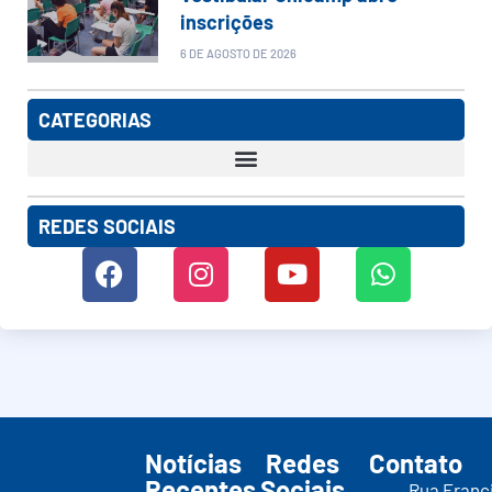
inscrições
6 DE AGOSTO DE 2026
CATEGORIAS
REDES SOCIAIS
Notícias
Redes
Contato
Recentes
Sociais
Rua Franc