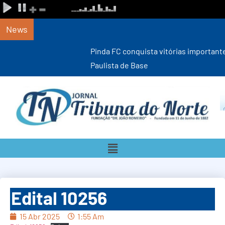
News
Pinda FC conquista vitórias importantes no Campeonato
Paulista de Base
Edital 10256
15 Abr 2025
1:55 Am