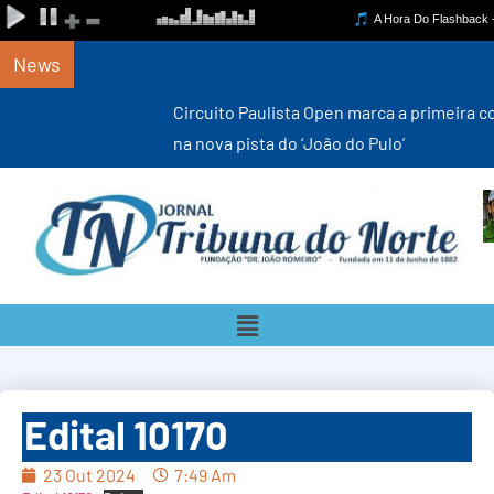
News
Circuito Paulista Open marca a primeira competição estadual
na nova pista do ‘João do Pulo’
Edital 10170
23 Out 2024
7:49 Am