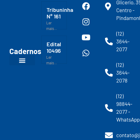
Glicerio, 3
Tribuninha
Centro -
N° 161
Pindamon
Ler
mais...
(12)
3644-
Edital
2077
Cadernos
10496
Ler
mais...
(12)
3644-
2078
(12)
98844-
2077 -
WhatsApp
contato@j