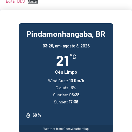
Edital 10170
Baixar
Pindamonhangaba, BR
03:26,
am, agosto 8, 2026
21
°C
Céu Limpo
Wind Gust:
10 Km/h
Clouds:
3%
Sunrise:
06:38
Sunset:
17:38
68 %
Weather from OpenWeatherMap