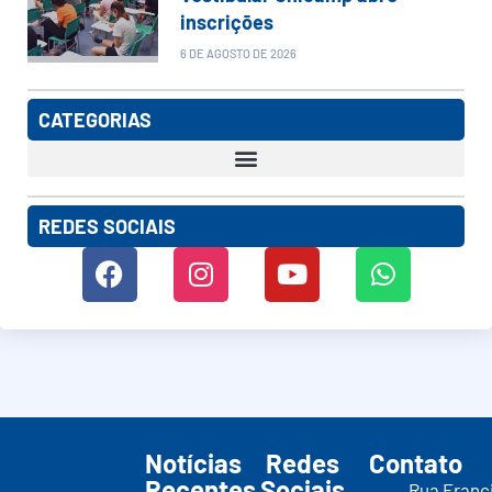
inscrições
6 DE AGOSTO DE 2026
CATEGORIAS
REDES SOCIAIS
Notícias
Redes
Contato
Recentes
Sociais
Rua Franc