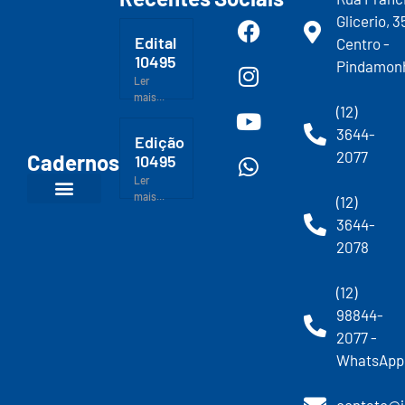
Glicerio, 3
Edital
Centro -
10495
Pindamon
Ler
mais...
(12)
3644-
Edição
2077
Cadernos
10495
Ler
mais...
(12)
3644-
2078
(12)
98844-
2077 -
WhatsApp
contato@j