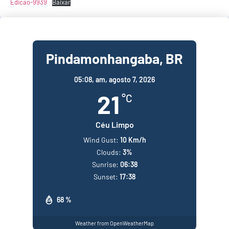
Edicao-9939
Baixar
Pindamonhangaba, BR
05:08,
am, agosto 7, 2026
21
°C
Céu Limpo
Wind Gust:
10 Km/h
Clouds:
3%
Sunrise:
06:38
Sunset:
17:38
68 %
Weather from OpenWeatherMap