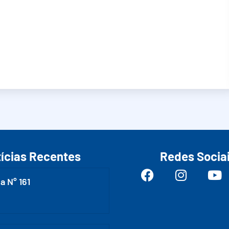
ícias Recentes
Redes Socia
a N° 161