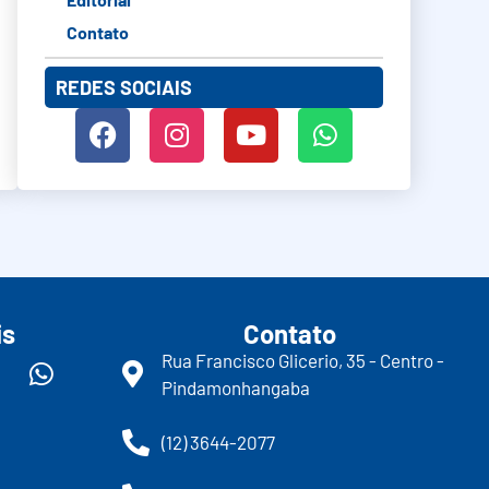
Contato
REDES SOCIAIS
is
Contato
Rua Francisco Glicerio, 35 - Centro -
Pindamonhangaba
(12) 3644-2077