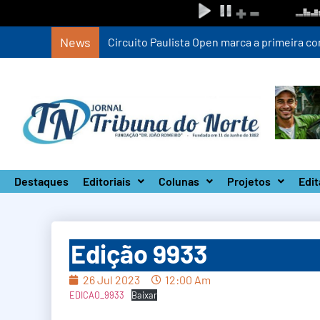
News
Circuito Paulista Open marca a primeira co
Destaques
Editoriais
Colunas
Projetos
Edit
Edição 9933
26 Jul 2023
12:00 Am
EDICAO_9933
Baixar