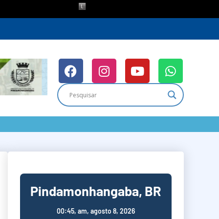
Pindamonhangaba, BR
00:45,
am, agosto 8, 2026