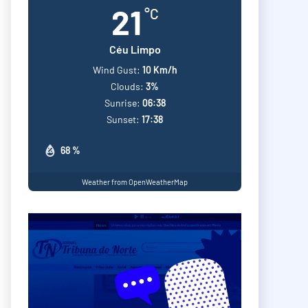
21
°C
Céu Limpo
Wind Gust:
10 Km/h
Clouds:
3%
Sunrise:
06:38
Sunset:
17:38
68 %
Weather from OpenWeatherMap