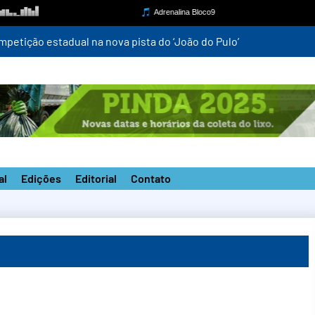
mpetição estadual na nova pista do ‘João do Pulo’
al
Edições
Editorial
Contato