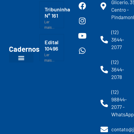
Glicerio, 3
Tribuninha
Centro -
N° 161
Pindamon
Ler
mais...
(12)
3644-
Edital
2077
Cadernos
10496
Ler
mais...
(12)
3644-
2078
(12)
98844-
2077 -
WhatsApp
contato@j