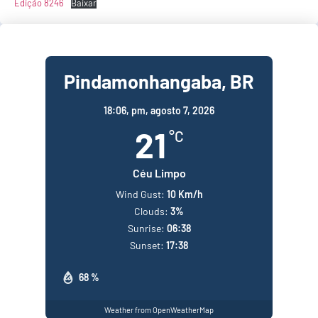
Edição 8246
Baixar
Pindamonhangaba, BR
18:06,
pm, agosto 7, 2026
21
°C
Céu Limpo
Wind Gust:
10 Km/h
Clouds:
3%
Sunrise:
06:38
Sunset:
17:38
68 %
Weather from OpenWeatherMap