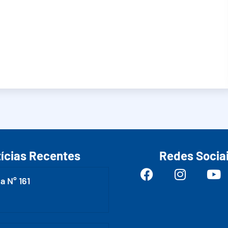
ícias Recentes
Redes Socia
a N° 161