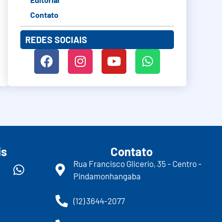
Contato
REDES SOCIAIS
is
Contato
Rua Francisco Glicerio, 35 - Centro -
Pindamonhangaba
(12) 3644-2077