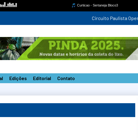
competição estadual na nova pista do ‘João do Pulo’
al
Edições
Editorial
Contato