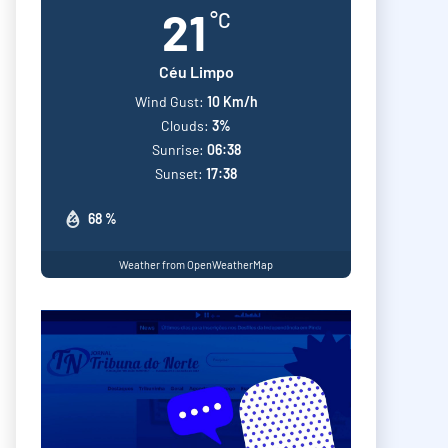
21
°C
Céu Limpo
Wind Gust:
10 Km/h
Clouds:
3%
Sunrise:
06:38
Sunset:
17:38
68 %
Weather from OpenWeatherMap