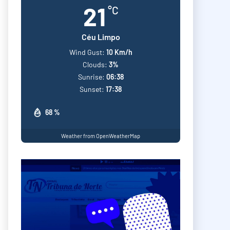
21
°C
Céu Limpo
Wind Gust:
10 Km/h
Clouds:
3%
Sunrise:
06:38
Sunset:
17:38
68 %
Weather from OpenWeatherMap