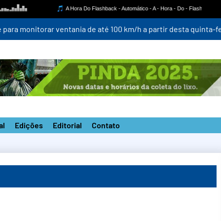
para monitorar ventania de até 100 km/h a partir desta quinta-fei
al
Edições
Editorial
Contato