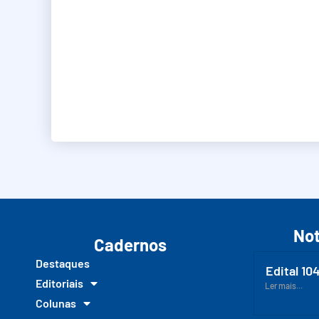
Not
Cadernos
Destaques
Edital 10
Editoriais
Ler mais...
Colunas