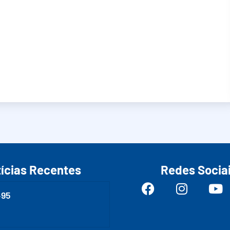
ícias Recentes
Redes Socia
495