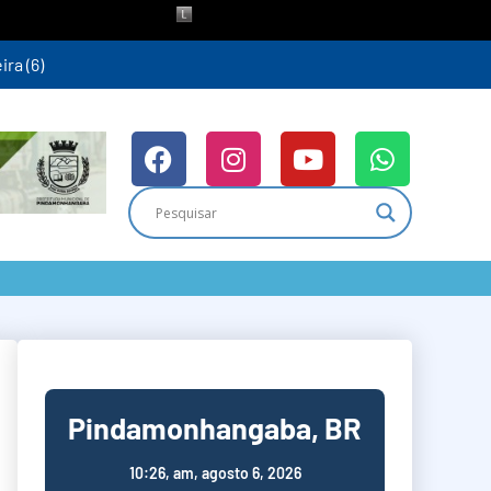
ra (6)
Pindamonhangaba, BR
10:26,
am, agosto 6, 2026