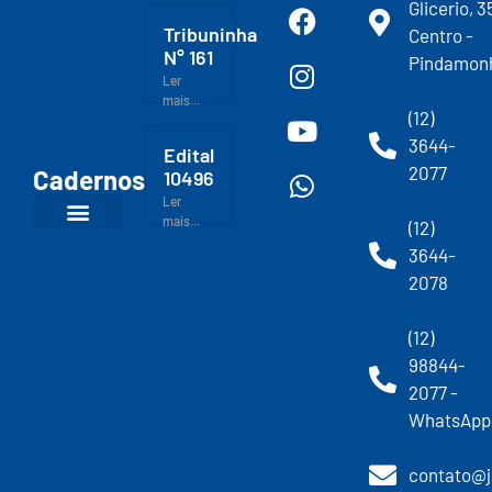
Glicerio, 3
Tribuninha
Centro -
N° 161
Pindamon
Ler
mais...
(12)
3644-
Edital
2077
Cadernos
10496
Ler
mais...
(12)
3644-
2078
(12)
98844-
2077 -
WhatsApp
contato@j