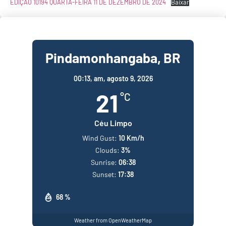
EDIÇÃO 10194 QUARTA-FEIRA 11 DE DEZEMBRO DE 2024
Baixar
Pindamonhangaba, BR
00:13,
am, agosto 9, 2026
21
°C
Céu Limpo
Wind Gust:
10 Km/h
Clouds:
3%
Sunrise:
06:38
Sunset:
17:38
68 %
Weather from OpenWeatherMap