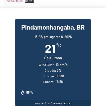
Edicao-10095
Baixar
Pindamonhangaba, BR
13:45,
pm, agosto 8, 2026
21
°C
Céu Limpo
Wind Gust:
10 Km/h
Clouds:
3%
Sunrise:
06:38
Sunset:
17:38
68 %
Weather from OpenWeatherMap