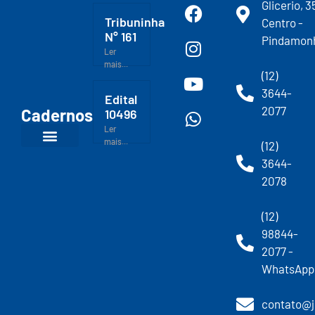
Glicerio, 3
Tribuninha
Centro -
N° 161
Pindamon
Ler
mais...
(12)
3644-
Edital
2077
Cadernos
10496
Ler
mais...
(12)
3644-
2078
(12)
98844-
2077 -
WhatsApp
contato@j