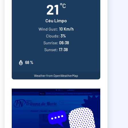
21
°C
Céu Limpo
Wind Gust:
10 Km/h
Clouds:
3%
Sunrise:
06:38
Sunset:
17:38
68 %
Weather from OpenWeatherMap