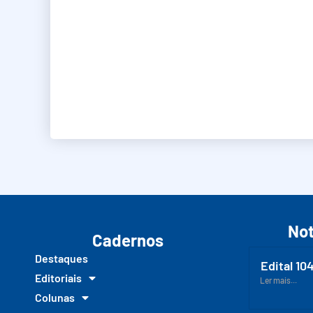
Not
Cadernos
Destaques
Edital 10
Editoriais
Ler mais...
Colunas