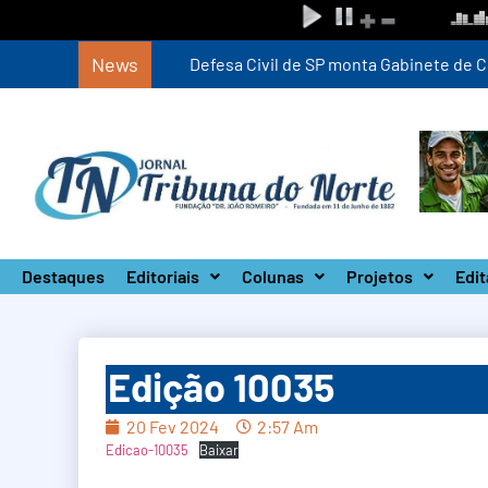
News
Defesa Civil de SP monta Gabinete de Crise 
Destaques
Editoriais
Colunas
Projetos
Edit
Edição 10035
20 Fev 2024
2:57 Am
Edicao-10035
Baixar