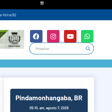
ra (6)
Pindamonhangaba, BR
05:10,
am, agosto 7, 2026