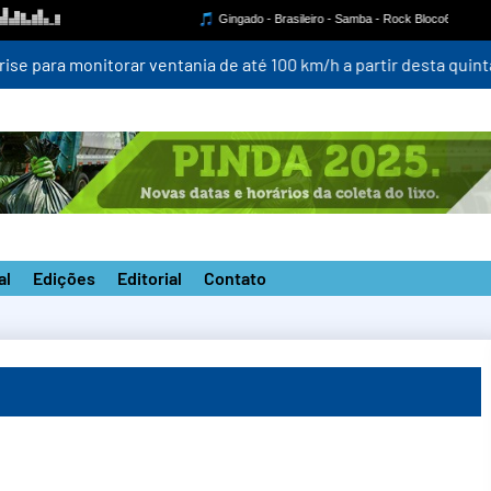
para monitorar ventania de até 100 km/h a partir desta quinta-fei
al
Edições
Editorial
Contato