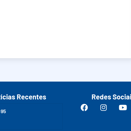
ícias Recentes
Redes Socia
495