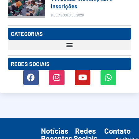
inscrições
6 DE AGOSTO DE 2026
CATEGORIAS
REDES SOCIAIS
Notícias
Redes
Contato
Recentes
Sociais
Rua Franc