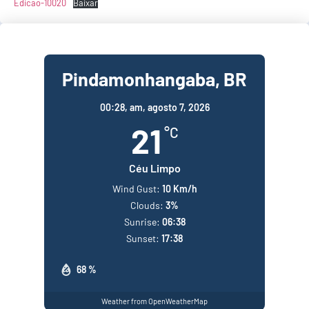
Edicao-10020
Baixar
Pindamonhangaba, BR
00:28,
am, agosto 7, 2026
21
°C
Céu Limpo
Wind Gust:
10 Km/h
Clouds:
3%
Sunrise:
06:38
Sunset:
17:38
68 %
Weather from OpenWeatherMap