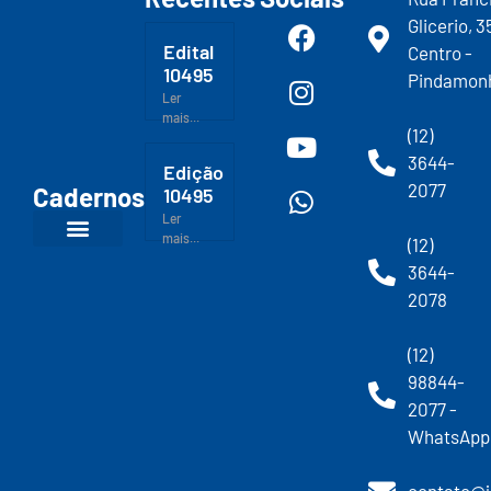
Glicerio, 3
Edital
Centro -
10495
Pindamon
Ler
mais...
(12)
3644-
Edição
2077
Cadernos
10495
Ler
mais...
(12)
3644-
2078
(12)
98844-
2077 -
WhatsApp
contato@j