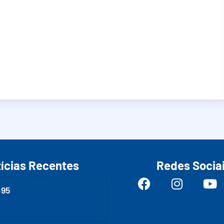
ícias Recentes
Redes Socia
495