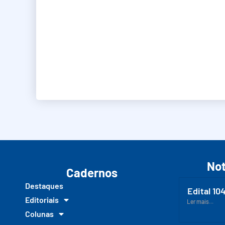
Not
Cadernos
Destaques
Edital 10
Editoriais
Ler mais...
Colunas