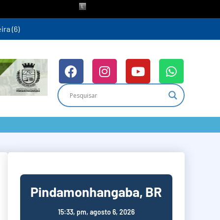
ra (6)
Pindamonhangaba, BR
15:33,
pm, agosto 6, 2026