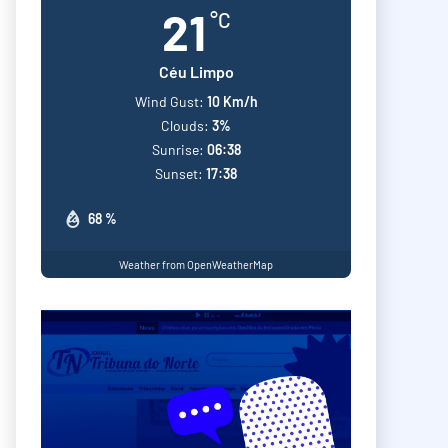
21
°C
Céu Limpo
Wind Gust:
10 Km/h
Clouds:
3%
Sunrise:
06:38
Sunset:
17:38
68 %
Weather from OpenWeatherMap