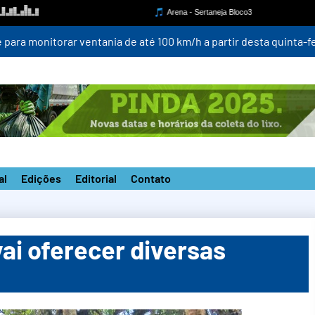
para monitorar ventania de até 100 km/h a partir desta quinta-fei
al
Edições
Editorial
Contato
ai oferecer diversas