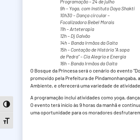
Programação – 24 de julho
9h – Yoga, com Instituto Daya Shakti
10h30 – Dança circular –
Focalizadora Bebel Morais
11h – Arteterapia
12h – Dj Galvão
14h – Banda Irmãos da Gaita
15h – Contação de História “A sopa
de Pedra” – Cia Alegria e Energia
16h – Banda Irmãos da Gaita
O Bosque da Princesa será o cenário do evento “D
promovido pela Prefeitura de Pindamonhangaba, at
Ambiente, e oferecerá uma variedade de atividade
A programação inclui atividades como yoga, dança 
O evento terá início às 9 horas da manhã e continu
Toggle High Contrast
uma oportunidade para os moradores desfrutarem 
Toggle Font size