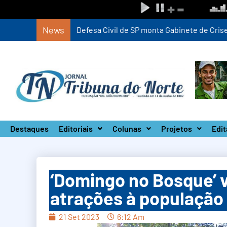
News
Defesa Civil de SP monta Gabinete de Crise 
Destaques
Editoriais
Colunas
Projetos
Edit
‘Domingo no Bosque’ v
atrações à população
21 Set 2023
6:12 Am