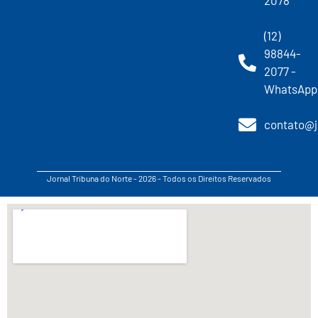
2078
(12)
98844-
2077 -
WhatsApp
contato@j
Jornal Tribuna do Norte - 2026 - Todos os Direitos Reservados