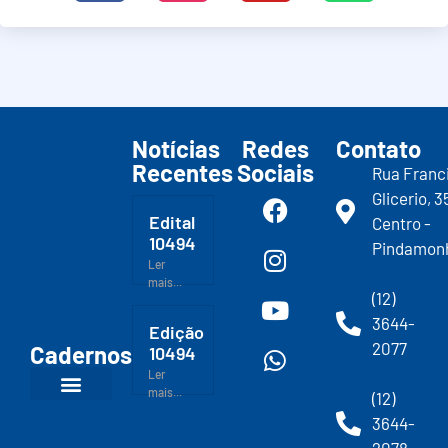
Notícias
Redes
Contato
Recentes
Sociais
Rua Franc
Glicerio, 3
Edital
Centro -
10494
Pindamon
Ler
mais...
(12)
3644-
Edição
2077
Cadernos
10494
Ler
mais...
(12)
3644-