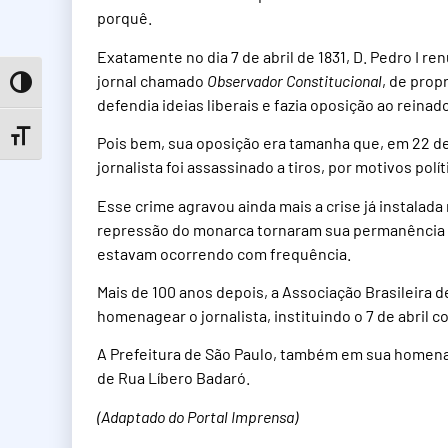
porquê.
Exatamente no dia 7 de abril de 1831, D. Pedro I re
jornal chamado
Observador Constitucional
, de prop
Toggle High Contrast
defendia ideias liberais e fazia oposição ao reinad
Toggle Font size
Pois bem, sua oposição era tamanha que, em 22 d
jornalista foi assassinado a tiros, por motivos polí
Esse crime agravou ainda mais a crise já instalada 
repressão do monarca tornaram sua permanência no
estavam ocorrendo com frequência.
Mais de 100 anos depois, a Associação Brasileira d
homenagear o jornalista, instituindo o 7 de abril c
A Prefeitura de São Paulo, também em sua homenag
de Rua Líbero Badaró.
(Adaptado do Portal Imprensa)