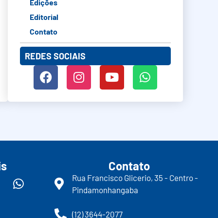
Edições
Editorial
Contato
REDES SOCIAIS
is
Contato
Rua Francisco Glicerio, 35 - Centro -
Pindamonhangaba
(12) 3644-2077