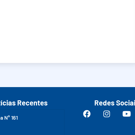
ícias Recentes
Redes Socia
a N° 161