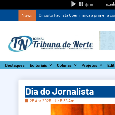
News
Circuito Paulista Open marca a primeira co
Destaques
Editoriais
Colunas
Projetos
Edit
Dia do Jornalista
25 Abr 2025
5:38 Am