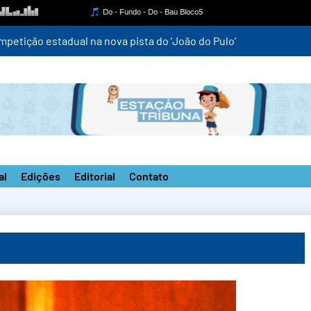
mpetição estadual na nova pista do ‘João do Pulo’
al
Edições
Editorial
Contato