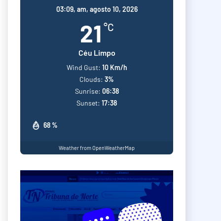
03:09,
am, agosto 10, 2026
21
°C
Céu Limpo
Wind Gust:
10 Km/h
Clouds:
3%
Sunrise:
06:38
Sunset:
17:38
68 %
Weather from OpenWeatherMap