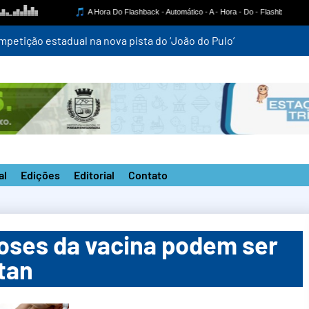
mpetição estadual na nova pista do ‘João do Pulo’
al
Edições
Editorial
Contato
doses da vacina podem ser
tan