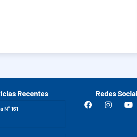
ícias Recentes
Redes Socia
a N° 161