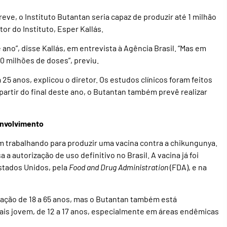
ve, o Instituto Butantan seria capaz de produzir até 1 milhão
or do Instituto, Esper Kallás.
ano”, disse Kallás, em entrevista à Agência Brasil. “Mas em
0 milhões de doses”, previu.
5 anos, explicou o diretor. Os estudos clínicos foram feitos
partir do final deste ano, o Butantan também prevê realizar
envolvimento
 trabalhando para produzir uma vacina contra a chikungunya.
 a autorização de uso definitivo no Brasil. A vacina já foi
Estados Unidos, pela
Food and Drug Administration
(FDA), e na
lação de 18 a 65 anos, mas o Butantan também está
ais jovem, de 12 a 17 anos, especialmente em áreas endêmicas