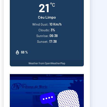
21
°C
Céu Limpo
Wind Gust:
10 Km/h
Clouds:
3%
Sunrise:
06:38
Sunset:
17:38
68 %
Weather from OpenWeatherMap