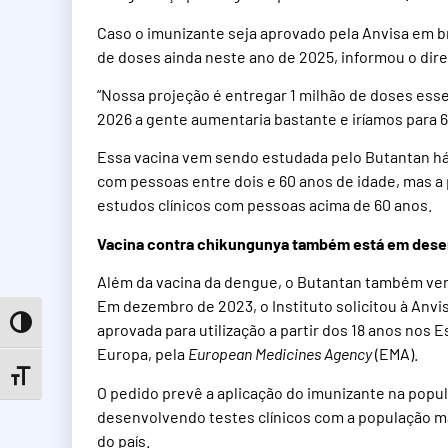
Caso o imunizante seja aprovado pela Anvisa em bre
de doses ainda neste ano de 2025, informou o diret
“Nossa projeção é entregar 1 milhão de doses esse 
2026 a gente aumentaria bastante e iríamos para 6
Essa vacina vem sendo estudada pelo Butantan há 2
com pessoas entre dois e 60 anos de idade, mas a 
estudos clínicos com pessoas acima de 60 anos.
Vacina contra chikungunya também está em des
Além da vacina da dengue, o Butantan também vem
Em dezembro de 2023, o Instituto solicitou à Anvisa
Toggle High Contrast
aprovada para utilização a partir dos 18 anos nos 
Europa, pela
European Medicines Agency
(EMA).
Toggle Font size
O pedido prevê a aplicação do imunizante na popu
desenvolvendo testes clínicos com a população m
do país.