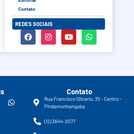
Contato
REDES SOCIAIS
is
Contato
Rua Francisco Glicerio, 35 - Centro -
Pindamonhangaba
(12) 3644-2077