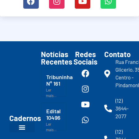
Notícias
Redes
Contato
Recentes
Sociais
Rua Franc
Glicerio, 3
Tribuninha
Centro -
N° 161
Pindamon
Ler
mais...
(12)
3644-
Edital
2077
Cadernos
10496
Ler
mais...
(12)