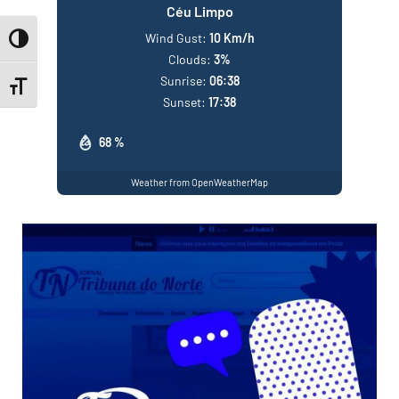
Céu Limpo
Wind Gust:
10 Km/h
Toggle High Contrast
Clouds:
3%
Sunrise:
06:38
Toggle Font size
Sunset:
17:38
68 %
Weather from OpenWeatherMap