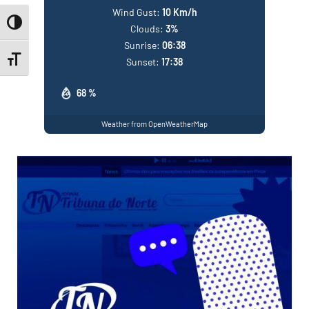
Wind Gust:
10 Km/h
Toggle High Contrast
Clouds:
3%
Sunrise:
06:38
Toggle Font size
Sunset:
17:38
68 %
Weather from OpenWeatherMap