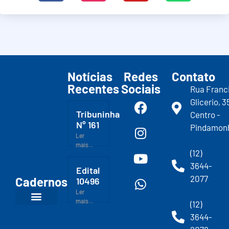
Notícias
Redes
Contato
Recentes
Sociais
Rua Franc
Glicerio, 3
Tribuninha
Centro -
N° 161
Pindamon
Ler
mais...
(12)
3644-
Edital
2077
Cadernos
10496
Ler
mais...
(12)
3644-