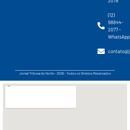
2078
(12)
98844-
2077 -
WhatsApp
contato@j
Jornal Tribuna do Norte - 2026 - Todos os Direitos Reservados