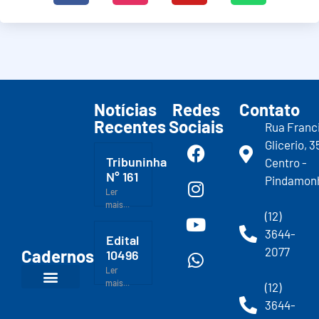
Notícias
Redes
Contato
Recentes
Sociais
Rua Franc
Glicerio, 3
Tribuninha
Centro -
N° 161
Pindamon
Ler
mais...
(12)
3644-
Edital
2077
Cadernos
10496
Ler
mais...
(12)
3644-