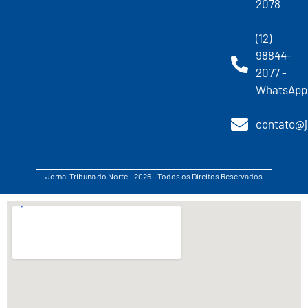
2078
(12)
98844-
2077 -
WhatsApp
contato@j
Jornal Tribuna do Norte - 2026 - Todos os Direitos Reservados