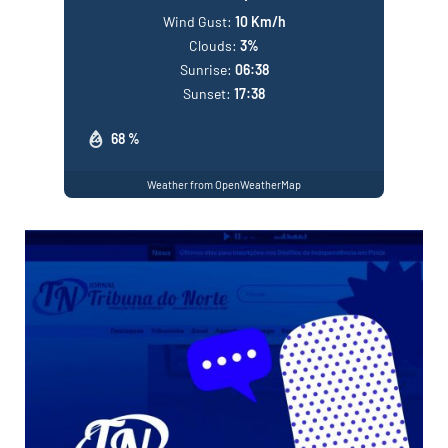
Wind Gust:
10 Km/h
Clouds:
3%
Sunrise:
06:38
Sunset:
17:38
68 %
Weather from OpenWeatherMap