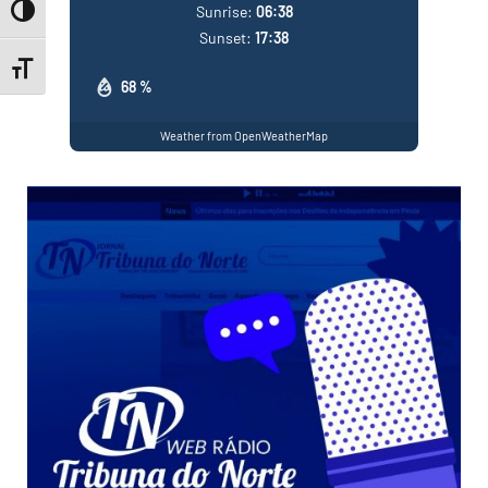
Sunrise:
06:38
Toggle High Contrast
Sunset:
17:38
Toggle Font size
68 %
Weather from OpenWeatherMap