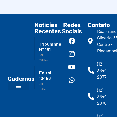
Notícias
Redes
Contato
Recentes
Sociais
Rua Franc
Glicerio, 3
Tribuninha
Centro -
N° 161
Pindamon
Ler
mais...
(12)
3644-
Edital
2077
Cadernos
10496
Ler
mais...
(12)
3644-
2078
(12)