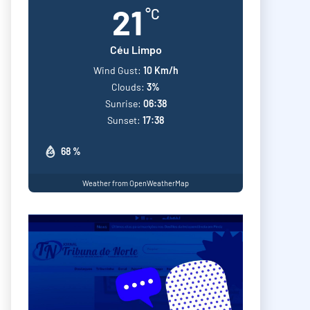
21
°C
Céu Limpo
Wind Gust:
10 Km/h
Clouds:
3%
Sunrise:
06:38
Sunset:
17:38
68 %
Weather from OpenWeatherMap