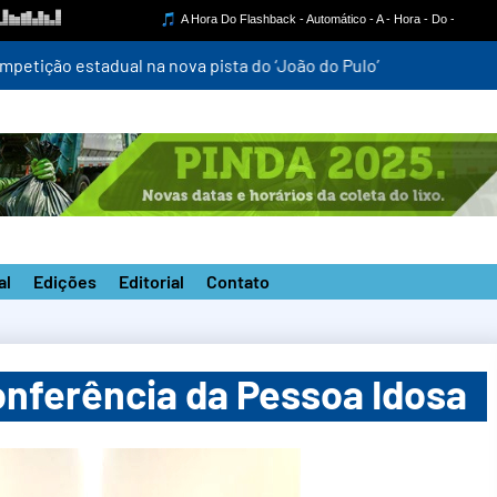
mpetição estadual na nova pista do ‘João do Pulo’
al
Edições
Editorial
Contato
onferência da Pessoa Idosa