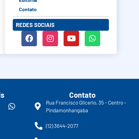
Contato
REDES SOCIAIS
is
Contato
Rua Francisco Glicerio, 35 - Centro -
Pindamonhangaba
(12) 3644-2077