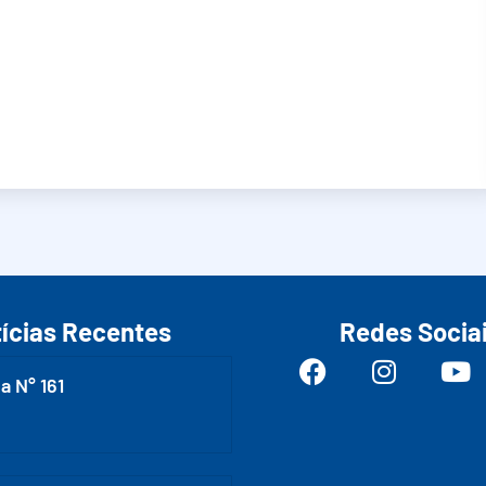
ícias Recentes
Redes Socia
a N° 161