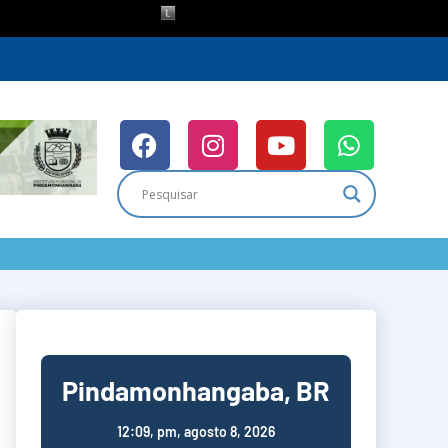
Pindamonhangaba, BR
12:09,
pm, agosto 8, 2026