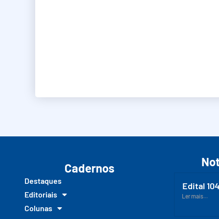
Not
Cadernos
Destaques
Edital 10
Editoriais
Ler mais...
Colunas