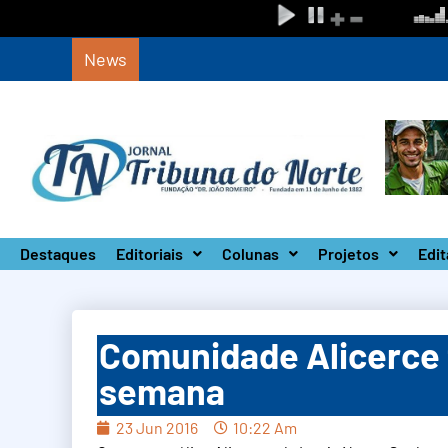
News
Defesa Civil de SP monta Gabinete de Crise 
Destaques
Editoriais
Colunas
Projetos
Edit
Comunidade Alicerce f
semana
23 Jun 2016
10:22 Am