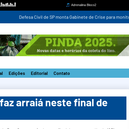
para monitorar ventania de até 100 km/h a partir desta quinta-fei
al
Edições
Editorial
Contato
az arraiá neste final de