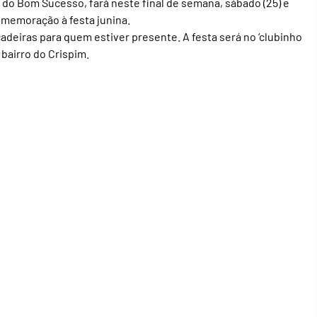
a do Bom Sucesso, fará neste final de semana, sábado (25) e
comemoração à festa junina.
cadeiras para quem estiver presente. A festa será no ‘clubinho
o bairro do Crispim.