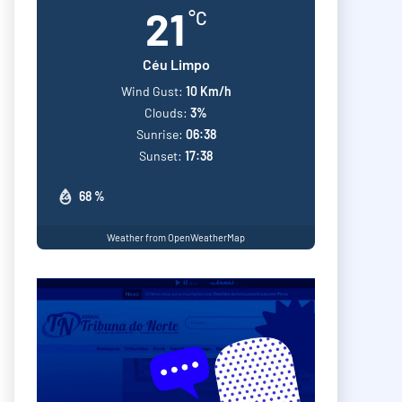
21
°C
Céu Limpo
Wind Gust:
10 Km/h
Clouds:
3%
Sunrise:
06:38
Sunset:
17:38
68 %
Weather from OpenWeatherMap