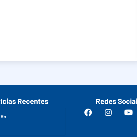
ícias Recentes
Redes Socia
495