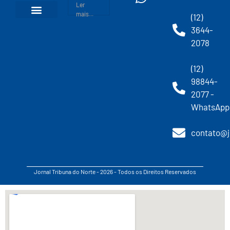
Ler
mais...
(12)
3644-
2078
(12)
98844-
2077 -
WhatsApp
contato@j
Jornal Tribuna do Norte - 2026 - Todos os Direitos Reservados