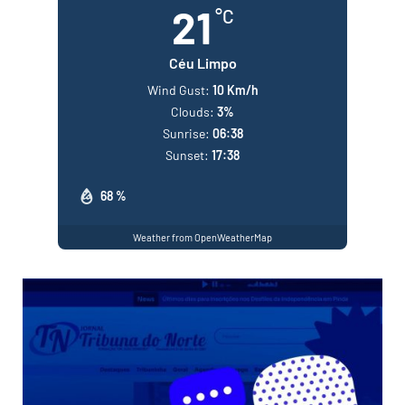
21
°C
Céu Limpo
Wind Gust:
10 Km/h
Clouds:
3%
Sunrise:
06:38
Sunset:
17:38
68 %
Weather from OpenWeatherMap