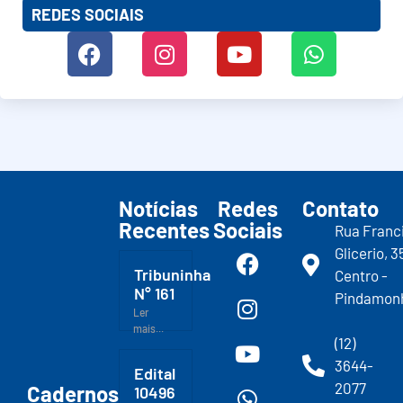
REDES SOCIAIS
Notícias
Redes
Contato
Recentes
Sociais
Rua Franc
Glicerio, 3
Tribuninha
Centro -
N° 161
Pindamon
Ler
mais...
(12)
3644-
Edital
2077
Cadernos
10496