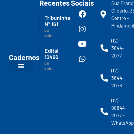
Recentes
Sociais
Rua Franc
Glicerio, 3
Tribuninha
Centro -
N° 161
Pindamon
Ler
mais...
(12)
3644-
Edital
2077
Cadernos
10496
Ler
mais...
(12)
3644-
2078
(12)
98844-
2077 -
WhatsApp