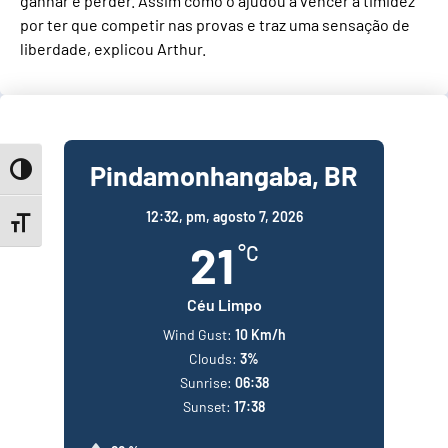
ganhar e perder. Assim como o ajudou a vencer a timidez
por ter que competir nas provas e traz uma sensação de
liberdade, explicou Arthur.
Pindamonhangaba, BR
Toggle High Contrast
12:32,
pm, agosto 7, 2026
Toggle Font size
21
°C
Céu Limpo
Wind Gust:
10 Km/h
Clouds:
3%
Sunrise:
06:38
Sunset:
17:38