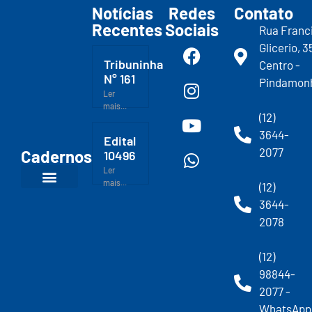
Notícias
Redes
Contato
Recentes
Sociais
Rua Franc
Glicerio, 3
Tribuninha
Centro -
N° 161
Pindamon
Ler
mais...
(12)
3644-
Edital
2077
Cadernos
10496
Ler
mais...
(12)
3644-
2078
(12)
98844-
2077 -
WhatsApp