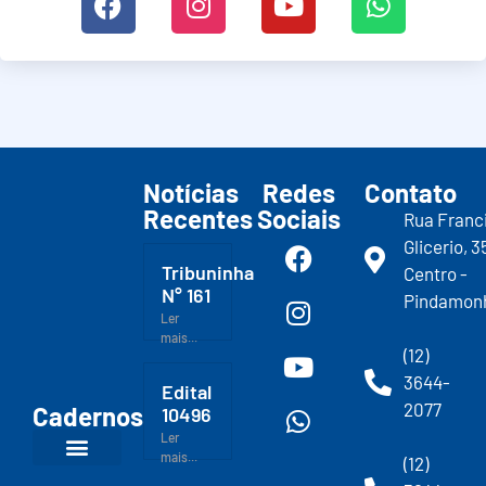
Notícias
Redes
Contato
Recentes
Sociais
Rua Franc
Glicerio, 3
Tribuninha
Centro -
N° 161
Pindamon
Ler
mais...
(12)
3644-
Edital
2077
Cadernos
10496
Ler
mais...
(12)