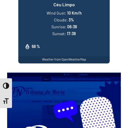
Céu Limpo
Wind Gust:
10 Km/h
Clouds:
3%
Sunrise:
06:38
Sunset:
17:38
68 %
Weather from OpenWeatherMap
Toggle High Contrast
Toggle Font size