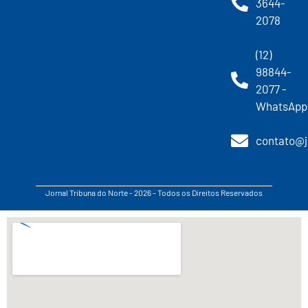
3644-
2078
(12)
98844-
2077 -
WhatsApp
contato@j
Jornal Tribuna do Norte - 2026 - Todos os Direitos Reservados