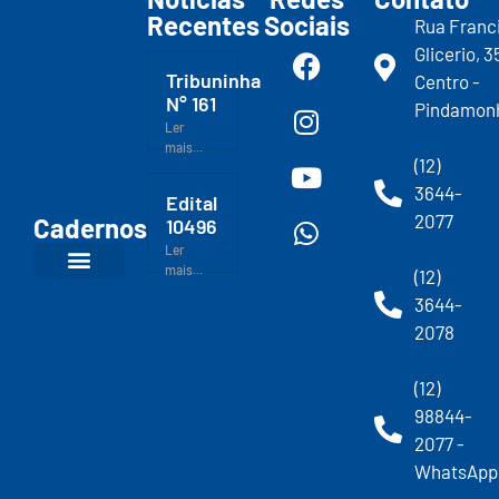
Recentes
Sociais
Rua Franc
Glicerio, 3
Tribuninha
Centro -
N° 161
Pindamon
Ler
mais...
(12)
3644-
Edital
2077
Cadernos
10496
Ler
mais...
(12)
3644-
2078
(12)
98844-
2077 -
WhatsApp