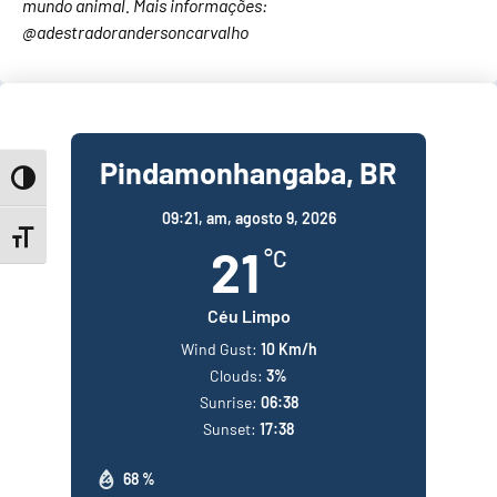
mundo animal. Mais informações:
@adestradorandersoncarvalho
Pindamonhangaba, BR
Toggle High Contrast
09:21,
am, agosto 9, 2026
Toggle Font size
21
°C
Céu Limpo
Wind Gust:
10 Km/h
Clouds:
3%
Sunrise:
06:38
Sunset:
17:38
68 %