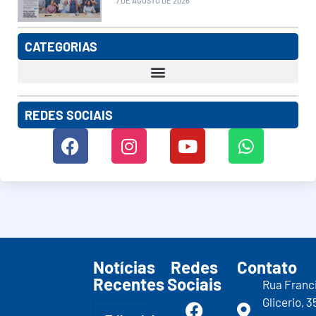
7 DE AGOSTO DE 2026
CATEGORIAS
REDES SOCIAIS
Notícias
Redes
Contato
Recentes
Sociais
Rua Franc
Glicerio, 3