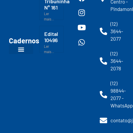
Tribuninha
Centro -
N° 161
Pindamon
Ler
mais...
(12)
3644-
Edital
2077
Cadernos
10496
Ler
mais...
(12)
3644-
2078
(12)
98844-
2077 -
WhatsApp
contato@j