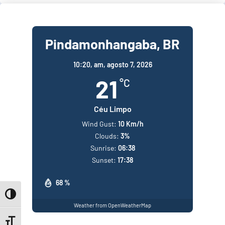
Pindamonhangaba, BR
10:20,
am, agosto 7, 2026
21
°C
Céu Limpo
Wind Gust:
10 Km/h
Clouds:
3%
Sunrise:
06:38
Sunset:
17:38
68 %
Toggle High Contrast
Weather from OpenWeatherMap
Toggle Font size