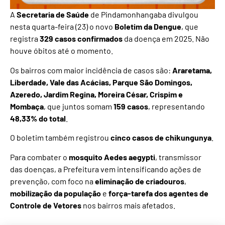
A
Secretaria de Saúde
de Pindamonhangaba divulgou
nesta quarta-feira (23) o novo
Boletim da Dengue
, que
registra
329 casos confirmados
da doença em 2025. Não
houve óbitos até o momento.
Os bairros com maior incidência de casos são:
Araretama,
Liberdade, Vale das Acácias, Parque São Domingos,
Azeredo, Jardim Regina, Moreira César, Crispim e
Mombaça
, que juntos somam
159 casos
, representando
48,33% do total
.
O boletim também registrou
cinco casos de chikungunya
.
Para combater o
mosquito Aedes aegypti
, transmissor
das doenças, a Prefeitura vem intensificando ações de
prevenção, com foco na
eliminação de criadouros
,
mobilização da população
e
força-tarefa dos agentes de
Controle de Vetores
nos bairros mais afetados.