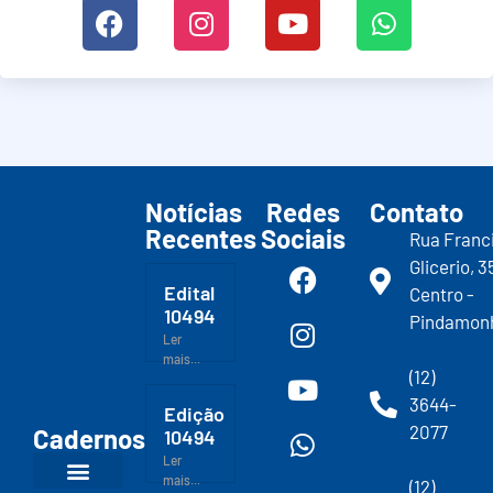
Notícias
Redes
Contato
Recentes
Sociais
Rua Franc
Glicerio, 3
Edital
Centro -
10494
Pindamon
Ler
mais...
(12)
3644-
Edição
2077
Cadernos
10494
Ler
mais...
(12)