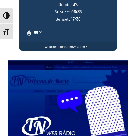
Clouds:
3%
Sunrise:
06:38
Toggle High Contrast
Sunset:
17:38
Toggle Font size
68 %
Weather from OpenWeatherMap