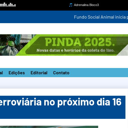
a do curso gratuito de Banho e Tosa em Pindamonhangaba
al
Edições
Editorial
Contato
rroviária no próximo dia 16