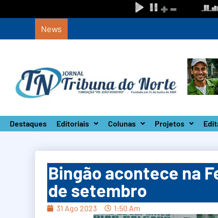
News
Fundo Social Animal inicia primeira turm
Destaques
Editoriais
Colunas
Projetos
Edit
Bingão acontece na Fe
de setembro
31 Ago 2023
1:50 Am