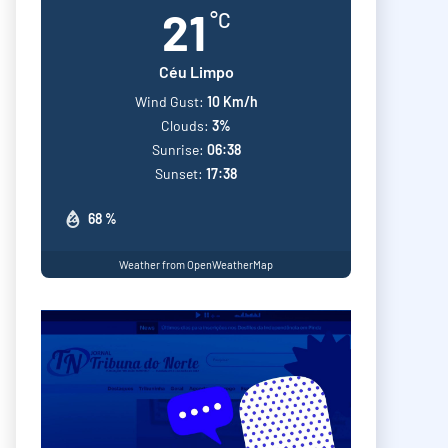
21
°C
Céu Limpo
Wind Gust:
10 Km/h
Clouds:
3%
Sunrise:
06:38
Sunset:
17:38
68 %
Weather from OpenWeatherMap