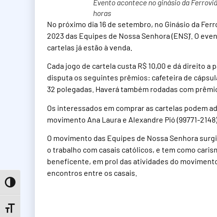
Evento acontece no ginásio da Ferroviár
horas
No próximo dia 16 de setembro, no Ginásio da Ferrov
2023 das Equipes de Nossa Senhora (ENS)’. O event
cartelas já estão à venda.
Cada jogo de cartela custa R$ 10,00 e dá direito a
disputa os seguintes prêmios: cafeteira de cápsulas
32 polegadas. Haverá também rodadas com prêmio
Os interessados em comprar as cartelas podem adq
movimento Ana Laura e Alexandre Pió (99771-2148) 
O movimento das Equipes de Nossa Senhora surgiu
o trabalho com casais católicos, e tem como carism
beneficente, em prol das atividades do movimento
encontros entre os casais.
Toggle High Contrast
Toggle Font size