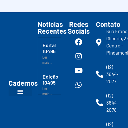
Notícias
Redes
Contato
Recentes
Sociais
Rua Franc
Glicerio, 3
Edital
Centro -
10495
Pindamon
Ler
mais...
(12)
3644-
Edição
2077
Cadernos
10495
Ler
mais...
(12)
3644-
2078
(12)