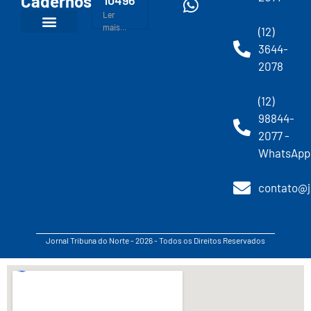
Cadernos
10496
Ler
mais...
(12)
3644-
2078
(12)
98844-
2077 -
WhatsApp
contato@j
Jornal Tribuna do Norte - 2026 - Todos os Direitos Reservados