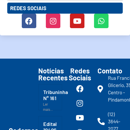
REDES SOCIAIS
Notícias
Redes
Contato
Recentes
Sociais
Rua Franc
Glicerio, 3
Tribuninha
Centro -
N° 161
Pindamon
Ler
mais...
(12)
3644-
Edital
2077