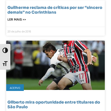
Guilherme reclama de críticas por ser “sincero
demais” no Corinthians
LER MAIS >>
20 de julho de 2016
Toggle High Contrast
Toggle Font size
ACERVO
Gilberto mira oportunidade entre titulares do
São Paulo