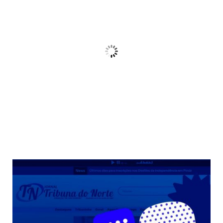
21
°C
Céu Limpo
Wind Gust:
10 Km/h
Clouds:
3%
Sunrise:
06:38
Sunset:
17:38
68 %
Weather from OpenWeatherMap