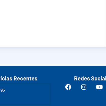
ícias Recentes
Redes Socia
495