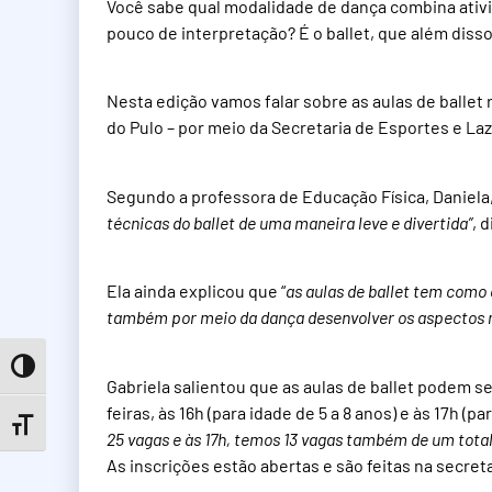
Você sabe qual modalidade de dança combina ativ
pouco de interpretação? É o ballet, que além disso 
Nesta edição vamos falar sobre as aulas de ballet 
do Pulo – por meio da Secretaria de Esportes e Laz
Segundo a professora de Educação Física, Daniela,
técnicas do ballet de uma maneira leve e divertida”
, 
Ela ainda explicou que “
as aulas de ballet tem como 
também por meio da dança desenvolver os aspectos mo
Toggle High Contrast
Gabriela salientou que as aulas de ballet podem s
feiras, às 16h (para idade de 5 a 8 anos) e às 17h (par
Toggle Font size
25 vagas e às 17h, temos 13 vagas também de um total
As inscrições estão abertas e são feitas na secret