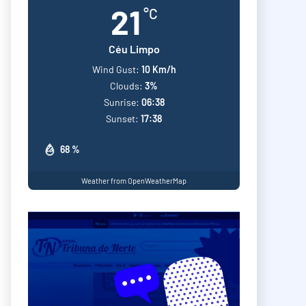
21
°C
Céu Limpo
Wind Gust:
10 Km/h
Clouds:
3%
Sunrise:
06:38
Sunset:
17:38
68 %
Weather from OpenWeatherMap