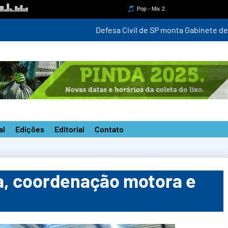
para monitorar ventania de até 100 km/h a partir desta quinta-fei
al
Edições
Editorial
Contato
ica, coordenação motora e