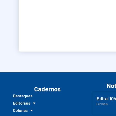
Not
Cadernos
Destaques
Edital 10
Editoriais
Ler mais...
Colunas