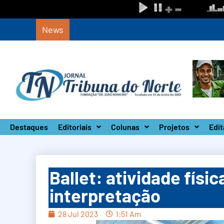
News
Defesa Civil de SP monta Gabinete de Crise 
Destaques
Editoriais
Colunas
Projetos
Edit
Ballet: atividade fís
interpretação
28 Jul 2023
1:51 Am