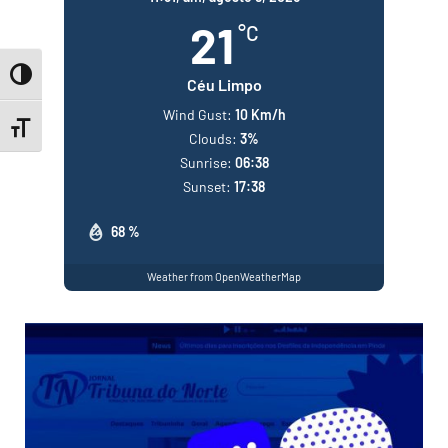
21
°C
Toggle High Contrast
Céu Limpo
Wind Gust:
10 Km/h
Toggle Font size
Clouds:
3%
Sunrise:
06:38
Sunset:
17:38
68 %
Weather from OpenWeatherMap