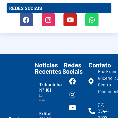
REDES SOCIAIS
Notícias
Redes
Contato
Recentes
Sociais
Rua Franc
Glicerio, 3
Tribuninha
Centro -
N° 161
Pindamon
Ler
mais...
(12)
3644-
Edital
2077