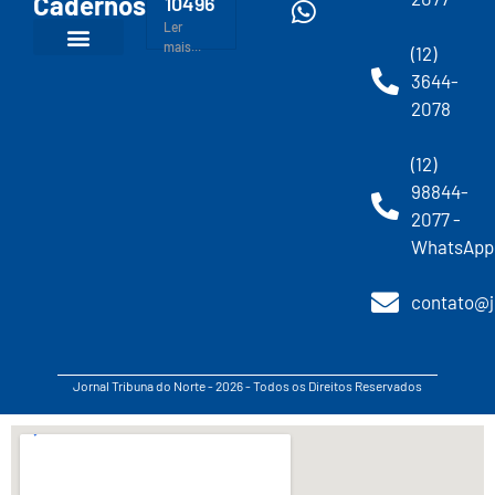
Cadernos
10496
Ler
mais...
(12)
3644-
2078
(12)
98844-
2077 -
WhatsApp
contato@j
Jornal Tribuna do Norte - 2026 - Todos os Direitos Reservados