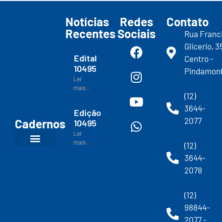
Notícias
Redes
Contato
Recentes
Sociais
Rua Franc
Glicerio, 3
Edital
Centro -
10495
Pindamon
Ler
mais...
(12)
3644-
Edição
2077
Cadernos
10495
Ler
mais...
(12)
3644-
2078
(12)
98844-
2077 -