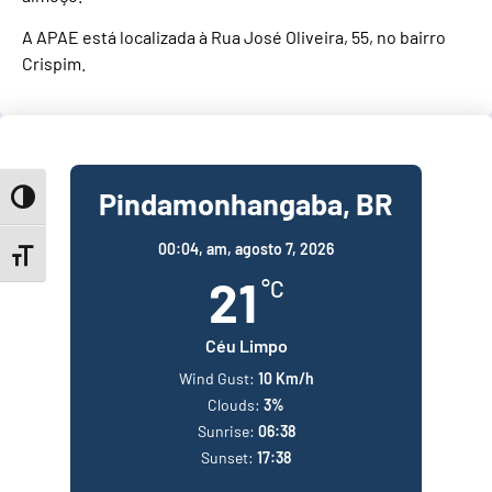
A APAE está localizada à Rua José Oliveira, 55, no bairro
Crispim.
Pindamonhangaba, BR
Toggle High Contrast
00:04,
am, agosto 7, 2026
Toggle Font size
21
°C
Céu Limpo
Wind Gust:
10 Km/h
Clouds:
3%
Sunrise:
06:38
Sunset:
17:38